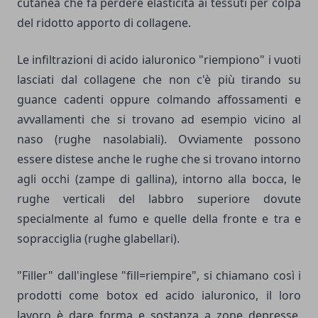
cutanea che fa perdere elasticità ai tessuti per colpa
del ridotto apporto di
collagene
.
Le infiltrazioni di acido ialuronico "riempiono" i vuoti
lasciati dal collagene che non c'è più tirando su
guance cadenti oppure colmando affossamenti e
avvallamenti che si trovano ad esempio vicino al
naso (rughe nasolabiali). Ovviamente possono
essere distese anche le rughe che si trovano intorno
agli occhi (zampe di gallina), intorno alla bocca, le
rughe verticali del labbro superiore dovute
specialmente al fumo e quelle della fronte e tra e
sopracciglia (rughe glabellari).
"Filler" dall'inglese "fill=riempire", si chiamano così i
prodotti come botox ed acido ialuronico, il loro
lavoro è dare forma e sostanza a zone depresse,