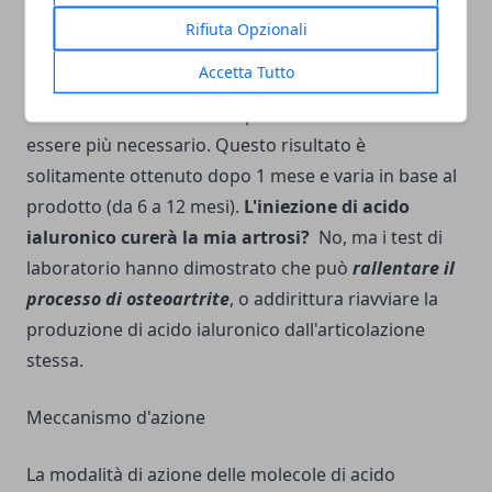
Rifiuta Opzionali
Questi risultati possono spesso ridurre o addirittura
Accetta Tutto
interrompere l'assunzione di analgesici. L'uso di
farmaci anti-infiammatori potrebbe anche non
essere più necessario. Questo risultato è
solitamente ottenuto dopo 1 mese e varia in base al
prodotto (da 6 a 12 mesi).
L'iniezione di acido
ialuronico curerà la mia artrosi?
No, ma i test di
laboratorio hanno dimostrato che può
rallentare il
processo di osteoartrite
, o addirittura riavviare la
produzione di acido ialuronico dall'articolazione
stessa.
Meccanismo d'azione
La modalità di azione delle molecole di acido