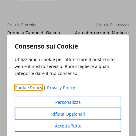
Articolo Precedente
Articolo Successivo
Rughe a Zampe di Gallina
Autoabbronzante Migliore
come eliminarle o
quale Funziona veramente
Consenso sui Cookie
Distenderle
Utilizziamo i cookie per ottimizzare il nostro sito
web e il nostro servizio. Puoi scegliere a quali
categorie dare il tuo consenso.
Cookie Policy
|
Privacy Policy
Redazione
Personalizza
Rifiuta Opzionali
Accetta Tutto