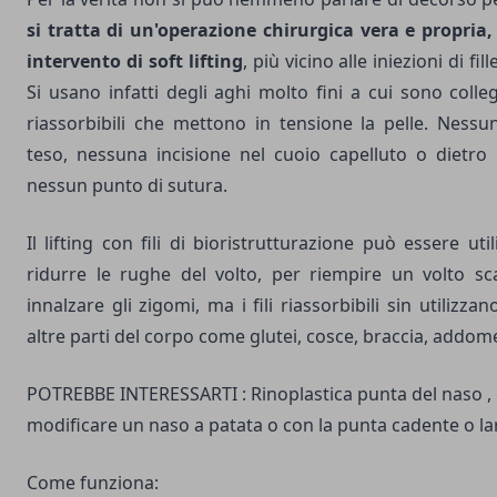
si tratta di un'operazione chirurgica vera e propria
intervento di soft lifting
, più vicino alle iniezioni di fil
Si usano infatti degli aghi molto fini a cui sono collega
riassorbibili che mettono in tensione la pelle. Ness
teso, nessuna incisione nel cuoio capelluto o dietro i
nessun punto di sutura.
Il lifting con fili di bioristrutturazione può essere uti
ridurre le rughe del volto, per riempire un volto sc
innalzare gli zigomi, ma i fili riassorbibili sin utilizza
altre parti del corpo come glutei, cosce, braccia, addom
POTREBBE INTERESSARTI :
Rinoplastica punta del naso
,
modificare un naso a patata o con la punta cadente o la
Come funziona: