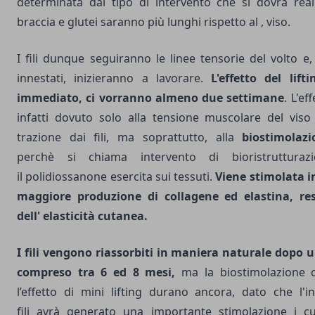
determinata dal tipo di intervento che si dovrà real
braccia e glutei saranno più lunghi rispetto al , viso.
I fili dunque seguiranno le linee tensorie del volto e,
innestati, inizieranno a lavorare.
L'effetto del lif
immediato, ci vorranno almeno due settimane
. L'ef
infatti dovuto solo alla tensione muscolare del vis
trazione dai fili, ma soprattutto, alla
biostimolazi
perchè si chiama intervento di bioristrutturaz
il polidiossanone esercita sui tessuti.
Viene stimolata i
maggiore produzione di collagene ed elastina, res
dell' elasticità cutanea.
I fili vengono riassorbiti in maniera naturale dopo 
compreso tra 6 ed 8 mesi,
ma la biostimolazione c
l’effetto di mini lifting durano ancora, dato che l'i
fili avrà generato una importante stimolazione i cu