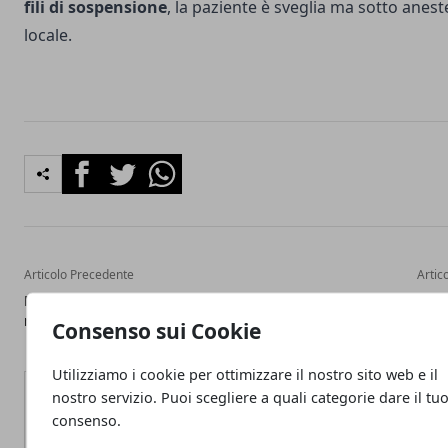
fili di sospensione
, la paziente è sveglia ma sotto anest
locale.
Facebook
Twitter
Whatsapp
Articolo Precedente
Artic
Microneedling ridurre cicatrici e
Connettivina Con
rughe con gli Aghi
cont
Consenso sui Cookie
Utilizziamo i cookie per ottimizzare il nostro sito web e il
nostro servizio. Puoi scegliere a quali categorie dare il tu
consenso.