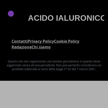
Contatti
Privacy Policy
Cookie Policy
Redazione
Chi siamo
Questo sito non rappresenta una testata giornalistica in quanto viene
aggiornato senza alcuna periodicità. Non può pertanto considerarsi un
prodotto editoriale ai sensi della legge n° 62 del 7 marzo 2001.