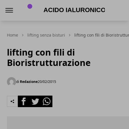
Acido Ialuronico
Home
lifting senza bisturi
lifting con fili di Bioristrutt
lifting con fili di
Bioristrutturazione
di
Redazione
20/02/2015
Facebook
Twitter
Whatsapp