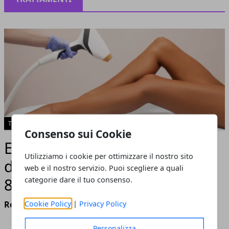
TRATTAMENTI
Consenso sui Cookie
Epilazione: i vantaggi
Utilizziamo i cookie per ottimizzare il nostro sito
dell’utilizzo del laser a diodo
web e il nostro servizio. Puoi scegliere a quali
808 professionale
categorie dare il tuo consenso.
Cookie Policy
|
Privacy Policy
Redazione
- febbraio 23, 2021
Personalizza