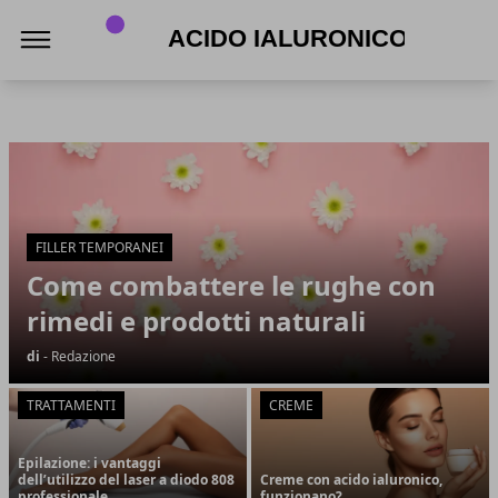
Acido Ialuronico
Acido Ialuronico
Articoli in Evidenza
FILLER TEMPORANEI
Come combattere le rughe con
rimedi e prodotti naturali
di
- Redazione
TRATTAMENTI
CREME
Epilazione: i vantaggi
dell’utilizzo del laser a diodo 808
Creme con acido ialuronico,
professionale
funzionano?