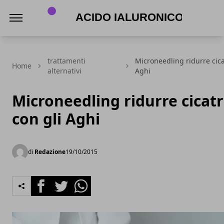
Acido Ialuronico
trattamenti
Microneedling ridurre cica
Home
alternativi
Aghi
Microneedling ridurre cicatr
con gli Aghi
di
Redazione
19/10/2015
Facebook
Twitter
Whatsapp