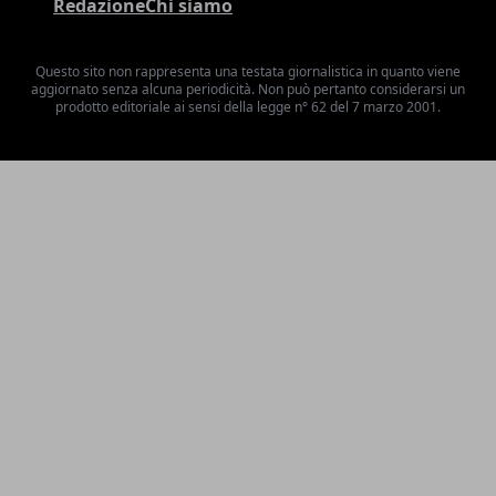
Redazione
Chi siamo
Questo sito non rappresenta una testata giornalistica in quanto viene
aggiornato senza alcuna periodicità. Non può pertanto considerarsi un
prodotto editoriale ai sensi della legge n° 62 del 7 marzo 2001.