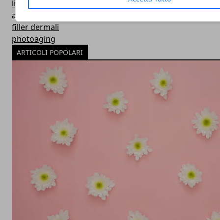
lifting senza bisturi
alternative filler
filler dermali
photoaging
ARTICOLI POPOLARI