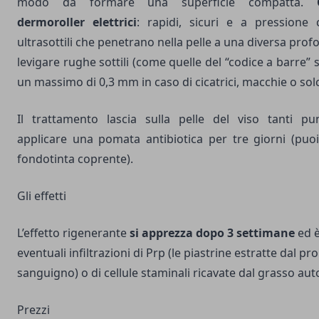
modo da formare una superficie compatta.
C
dermoroller elettrici
: rapidi, sicuri e a pressione 
ultrasottili che penetrano nella pelle a una diversa prof
levigare rughe sottili (come quelle del “codice a barre” 
un massimo di 0,3 mm in caso di cicatrici, macchie o sol
Il trattamento lascia sulla pelle del viso tanti pun
applicare una pomata antibiotica per tre giorni (puo
fondotinta coprente).
Gli effetti
L’effetto rigenerante
si apprezza dopo 3 settimane
ed è
eventuali infiltrazioni di Prp (le piastrine estratte dal p
sanguigno) o di cellule staminali ricavate dal grasso aut
Prezzi