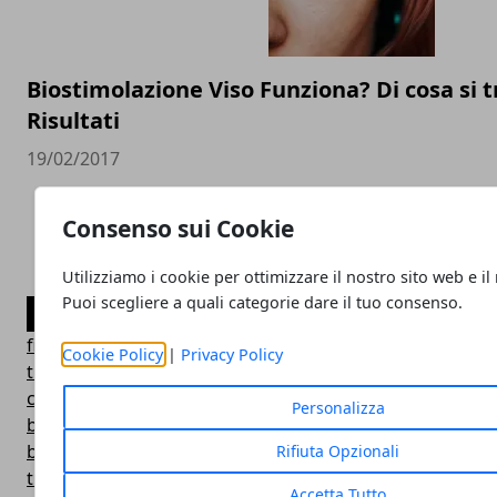
Biostimolazione Viso Funziona? Di cosa si tr
Risultati
19/02/2017
Consenso sui Cookie
Utilizziamo i cookie per ottimizzare il nostro sito web e il
Puoi scegliere a quali categorie dare il tuo consenso.
CATEGORIE
filler temporanei
Cookie Policy
|
Privacy Policy
trattamenti
creme
Personalizza
bellezza
botox
Rifiuta Opzionali
trattamenti alternativi
Accetta Tutto