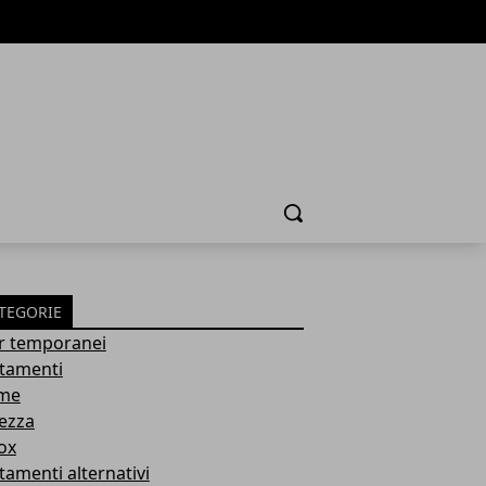
Cerca
TEGORIE
ler temporanei
ttamenti
me
lezza
ox
tamenti alternativi