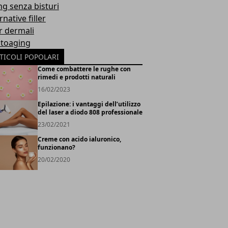
ing senza bisturi
rnative filler
er dermali
toaging
TICOLI POPOLARI
Come combattere le rughe con
rimedi e prodotti naturali
16/02/2023
Epilazione: i vantaggi dell’utilizzo
del laser a diodo 808 professionale
23/02/2021
Creme con acido ialuronico,
funzionano?
20/02/2020