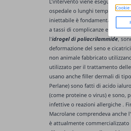
L'intervento viene eseguito in ane
Cookie 
ospedale o lunghi tempi di recuper
iniettabile è fondamentale perché
a tassi di complicanze elevati. I
l'
idrogel di poliacrilammide
, son
deformazione del seno e cicatrici.
non animale fabbricato utilizzan
utilizzato per il trattamento dell
usano anche filler dermali di ti
Perlane) sono fatti di acido ialu
(come proteine o virus) e sono, 
infettive o reazioni allergiche . F
Macrolane comprendeva anche l'
è attualmente commercializzato 