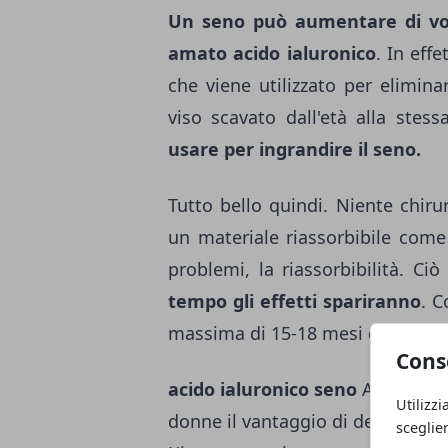
Un seno può aumentare di vol
amato acido ialuronico
. In effe
che viene utilizzato per elimina
viso scavato dall'età alla stess
usare per ingrandire il seno.
Tutto bello quindi. Niente chirur
un materiale riassorbibile come 
problemi, la riassorbibilità. Ci
tempo gli effetti spariranno
. 
massima di 15-18 mesi dopodichè
Cons
acido ialuronico seno
Aumentare i
Utilizzi
donne il vantaggio di decidere qu
sceglie