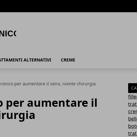
ATTAMENTI ALTERNATIVI
CREME
uronico per aumentare il seno, niente chirurgia
CA
fil
o per aumentare il
tra
irurgia
cre
bel
bot
trat