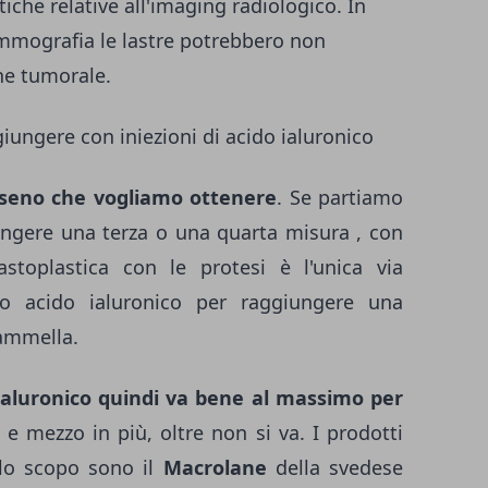
iche relative all'imaging radiologico. In
ammografia le lastre potrebbero non
ne tumorale.
iungere con iniezioni di acido ialuronico
 seno che vogliamo ottenere
. Se partiamo
ngere una terza o una quarta misura , con
stoplastica con le protesi è l'unica via
ppo acido ialuronico per raggiungere una
ammella.
ialuronico quindi va bene al massimo per
a e mezzo in più, oltre non si va. I prodotti
llo scopo sono il
Macrolane
della svedese