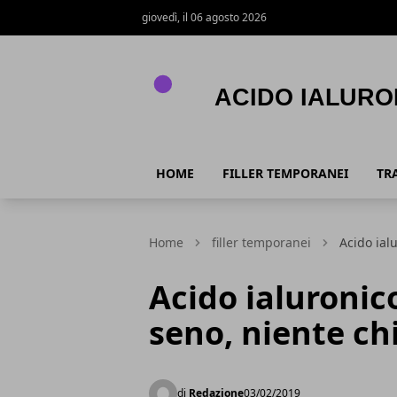
giovedì, il 06 agosto 2026
Acido Ialuronico
HOME
FILLER TEMPORANEI
TR
Home
filler temporanei
Acido ial
Acido ialuronic
seno, niente ch
di
Redazione
03/02/2019