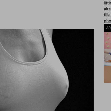
lift
alte
fill
pho
AR