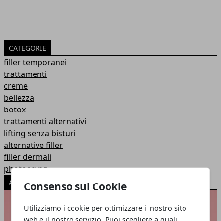
CATEGORIE
filler temporanei
trattamenti
creme
bellezza
botox
trattamenti alternativi
lifting senza bisturi
alternative filler
filler dermali
photoaging
ARTICOLI POPOLARI
Consenso sui Cookie
Utilizziamo i cookie per ottimizzare il nostro sito
web e il nostro servizio. Puoi scegliere a quali