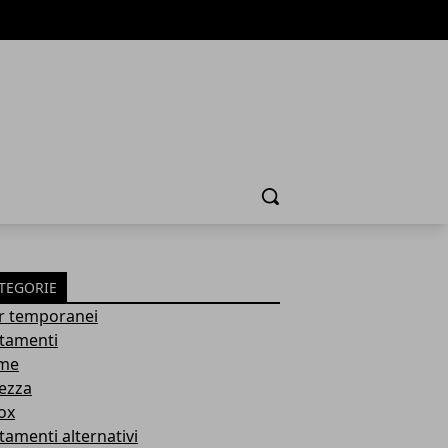
Cerca
TEGORIE
ler temporanei
ttamenti
me
lezza
ox
tamenti alternativi