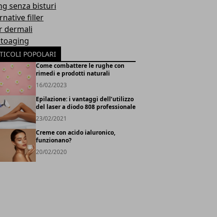
ing senza bisturi
rnative filler
er dermali
toaging
TICOLI POPOLARI
Come combattere le rughe con
rimedi e prodotti naturali
16/02/2023
Epilazione: i vantaggi dell’utilizzo
del laser a diodo 808 professionale
23/02/2021
Creme con acido ialuronico,
funzionano?
20/02/2020