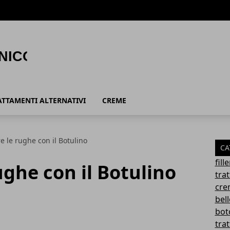
ATTAMENTI ALTERNATIVI
CREME
e le rughe con il Botulino
CA
fil
ughe con il Botulino
tra
cre
bel
bot
trat