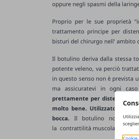
oppure negli spasmi della laring
Proprio per le sue proprietà "i
trattamento principe per disten
bisturi del chirurgo nell' ambito d
Il botulino deriva dalla stessa 
potente veleno, va perciò trattat
in questo senso non è prevista una
ma assicuratevi in ogni caso
prettamente per distendere le 
Cons
molto bene. Utilizzato anche 
Utilizzi
bocca.
Il botulino non blocca
sceglie
la contrattilità muscolare.
Cookie 