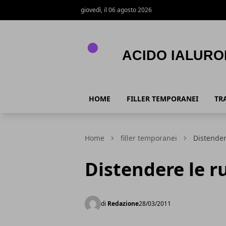
giovedì, il 06 agosto 2026
Acido Ialuronico
HOME
FILLER TEMPORANEI
TR
Home
filler temporanei
Distender
Distendere le r
di
Redazione
28/03/2011