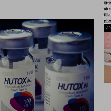
lift
alte
fill
pho
AR