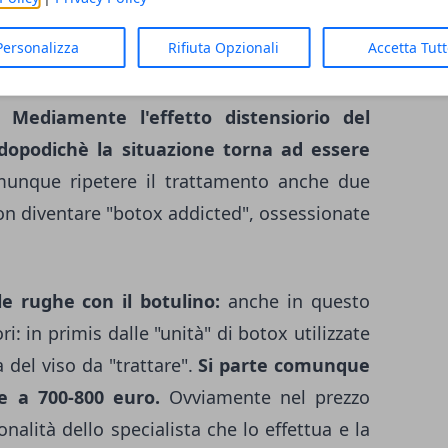
i sono molto rapidi, quasi immediati, però
Personalizza
Rifiuta Opzionali
Accetta Tut
rata dipende da vari fattori che possono
renza uomo donna , zona del viso trattata,
a.
Mediamente l'effetto distensiorio del
 dopodichè la situazione torna ad essere
munque ripetere il trattamento anche due
non diventare "botox addicted", ossessionate
e rughe con il botulino:
anche in questo
ri: in primis dalle "unità" di botox utilizzate
 del viso da "trattare".
Si parte comunque
re a 700-800 euro.
Ovviamente nel prezzo
onalità dello specialista che lo effettua e la