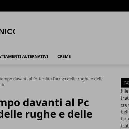
ATTAMENTI ALTERNATIVI
CREME
tempo davanti al Pc facilita l'arrivo delle rughe e delle
CA
nti
fil
tra
mpo davanti al Pc
cre
 delle rughe e delle
bel
bot
trat