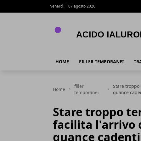
venerdì, il 07 agosto 2026
Acido Ialuronico
HOME
FILLER TEMPORANEI
TR
filler
Stare troppo 
Home
temporanei
guance cade
Stare troppo te
facilita l'arrivo
guance cadenti