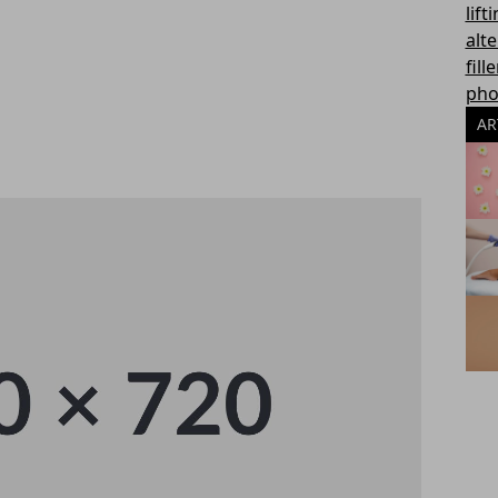
lift
alte
fill
pho
AR