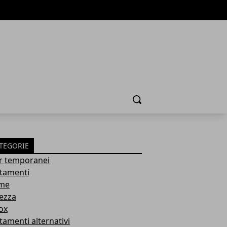
Cerca
TEGORIE
ler temporanei
ttamenti
me
lezza
ox
tamenti alternativi