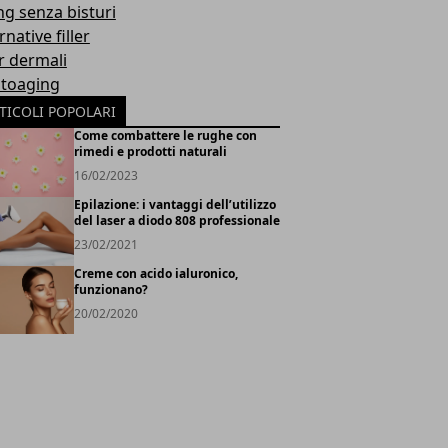
ing senza bisturi
rnative filler
er dermali
toaging
TICOLI POPOLARI
Come combattere le rughe con
rimedi e prodotti naturali
16/02/2023
Epilazione: i vantaggi dell’utilizzo
del laser a diodo 808 professionale
23/02/2021
Creme con acido ialuronico,
funzionano?
20/02/2020