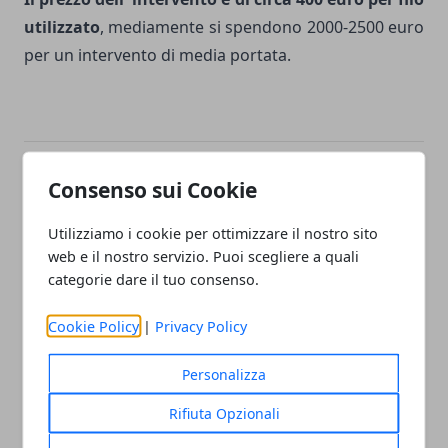
utilizzato
, mediamente si spendono 2000-2500 euro
per un intervento di media portata.
Facebook
Twitter
Whatsapp
Consenso sui Cookie
Utilizziamo i cookie per ottimizzare il nostro sito
web e il nostro servizio. Puoi scegliere a quali
categorie dare il tuo consenso.
Articolo Precedente
Articolo Successivo
Gruppi di Acquisto per la
Integratori a Base di Acido
Cookie Policy
|
Privacy Policy
Medicina Estetica sono
Ialuronico qualche
sicuri?
Consiglio
Personalizza
Rifiuta Opzionali